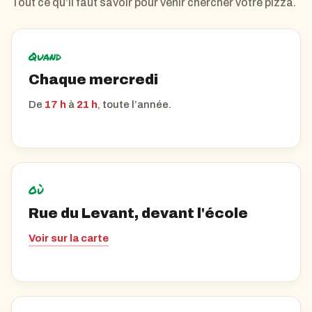
Tout ce qu’il faut savoir pour venir chercher votre pizza.
Quand
Chaque mercredi
De
17 h
à
21 h
, toute l’année.
Où
Rue du Levant, devant l'école
Voir sur la carte