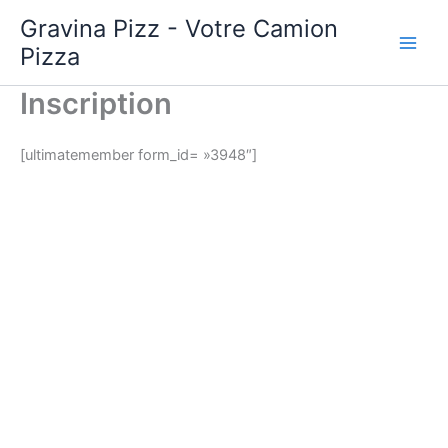
Aller
Gravina Pizz - Votre Camion
au
Pizza
contenu
Inscription
[ultimatemember form_id= »3948″]