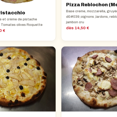
Pizza Reblochon (M
Base creme, mozzarella, gruyèr
Pistacchio
d&#039;oignons ,lardons, rebl
 et crème de pistache
jambon cru
e Tomates olives Roquette
dès 14,50 €
0 €