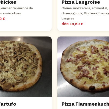
Chicken
Pizza Langroise
a,emmental,émincé de
Crème, mozzarella, emmental,
re,miel,olives
champignons, Morteau, froma
0 €
Langres
dès 14,50 €
Tartufo
Pizza Flammenkuc