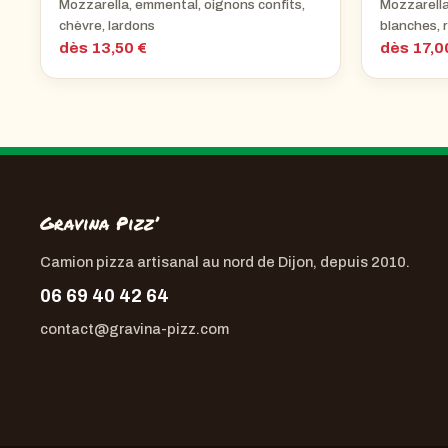
Mozzarella, emmental, oignons confits,
Mozzarella
chèvre, lardons
blanches, 
dès 13,50 €
dès 17,0
Gravina Pizz’
Camion pizza artisanal au nord de Dijon, depuis 2010.
06 69 40 42 64
contact@gravina-pizz.com