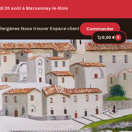
edi 26 août à Marsannay-le-Bois
llergènes
Nous trouver
Espace client
Commander
0,00 €
0