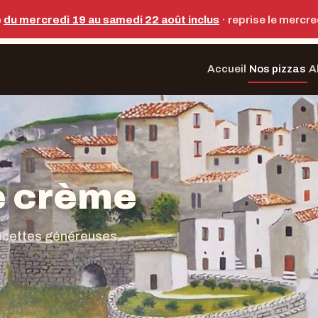
é
du mercredi 19 au samedi 22 août inclus
· reprise le mercr
Accueil
Nos pizzas
A
e crème
ecettes généreuses.