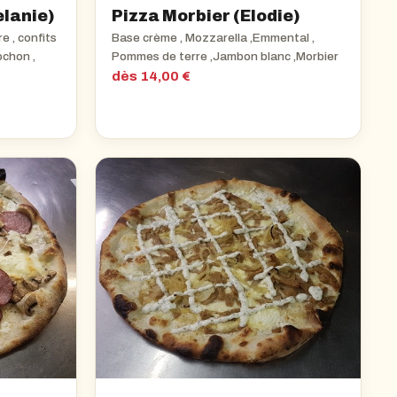
elanie)
Pizza Morbier (Elodie)
e , confits
Base crème , Mozzarella ,Emmental ,
ochon ,
Pommes de terre ,Jambon blanc ,Morbier
dès 14,00 €