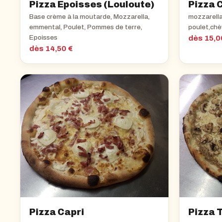
Pizza Epoisses (Louloute)
Pizza 
Base crème à la moutarde, Mozzarella,
mozzarell
emmental, Poulet, Pommes de terre,
poulet,chèv
Epoisses
dès 15,0
dès 14,50 €
Pizza Capri
Pizza 