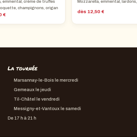
, emmental, crème de truffes
Mozzarella, emmental, lardons,
roquette, champignons, origan
dès 12,50 €
0 €
La tournée
Marsannay-le-Bois
le mercredi
Gemeaux
le jeudi
Til-Châtel
le vendredi
Messigny-et-Vantoux
le samedi
De 17 h à 21 h