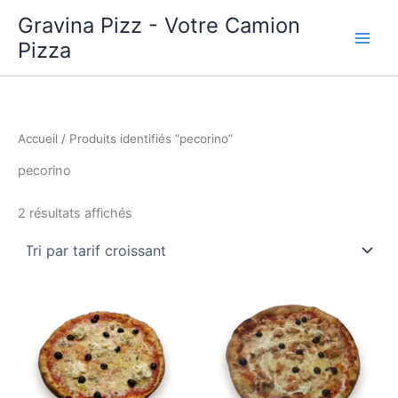
Aller
Gravina Pizz - Votre Camion
au
Pizza
contenu
Accueil
/ Produits identifiés “pecorino”
pecorino
Trié
2 résultats affichés
par
prix
croissant