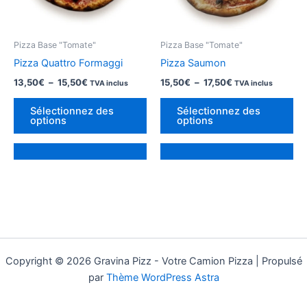
Pizza Base "Tomate"
Pizza Base "Tomate"
Pizza Quattro Formaggi
Pizza Saumon
Plage
Plage
13,50
€
–
15,50
€
15,50
€
–
17,50
€
TVA inclus
TVA inclus
de
de
Ce
Ce
prix :
prix :
Sélectionnez des
Sélectionnez des
produit
pro
13,50€
15,50€
options
options
à
à
a
a
15,50€
17,50€
des
de
options
op
qui
qui
peuvent
pe
être
êtr
choisies
cho
sur
sur
Copyright © 2026 Gravina Pizz - Votre Camion Pizza | Propulsé
la
la
par
Thème WordPress Astra
page
pa
du
du