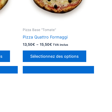
Pizza Base "Tomate"
Pizza Quattro Formaggi
Plage
13,50
€
–
15,50
€
TVA inclus
de
Ce
Ce
prix :
ns
Sélectionnez des options
13,50€
produit
produit
à
a
a
15,50€
des
des
options
options
qui
qui
peuvent
peuvent
être
être
choisies
choisies
sur
sur