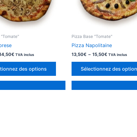
 "Tomate"
Pizza Base "Tomate"
prese
Pizza Napolitaine
Plage
Plage
14,50
€
13,50
€
–
15,50
€
TVA inclus
TVA inclus
de
de
Ce
prix :
prix :
tionnez des options
Sélectionnez des optio
12,50€
13,50€
produit
à
à
a
14,50€
15,50€
des
options
qui
peuvent
être
choisies
sur