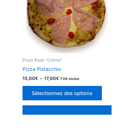
la
page
du
produit
Pizza Base "Crème"
Pizza Pistacchio
Plage
15,00
€
–
17,00
€
TVA inclus
de
Ce
prix :
Sélectionnez des options
15,00€
produit
à
a
17,00€
des
options
qui
peuvent