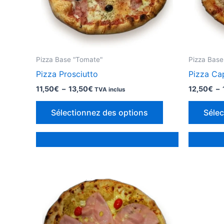
Pizza Base "Tomate"
Pizza Base
Pizza Prosciutto
Pizza Ca
Plage
11,50
€
–
13,50
€
12,50
€
–
TVA inclus
de
Ce
prix :
Sélectionnez des options
Sélec
11,50€
produit
à
a
13,50€
des
options
qui
peuvent
être
choisies
sur