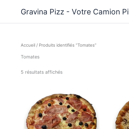
Aller
Gravina Pizz - Votre Camion P
au
contenu
Accueil
/ Produits identifiés “Tomates”
Tomates
Trié
5 résultats affichés
par
prix
croissant