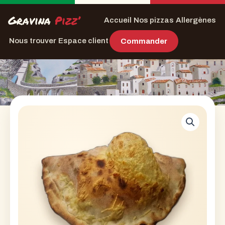
Gravina
Pizz’
Accueil
Nos pizzas
Allergènes
Nous trouver
Espace client
Commander
Aller
au
contenu