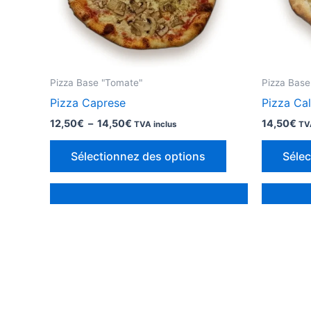
Pizza Base "Tomate"
Pizza Base
Pizza Caprese
Pizza Ca
Plage
12,50
€
–
14,50
€
14,50
€
TVA inclus
TV
de
Ce
prix :
Sélectionnez des options
Sélec
12,50€
produit
à
a
14,50€
des
options
qui
peuvent
être
choisies
sur