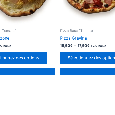
 "Tomate"
Pizza Base "Tomate"
lzone
Pizza Gravina
Plage
15,50
€
–
17,50
€
A inclus
TVA inclus
de
Ce
prix :
tionnez des options
Sélectionnez des optio
15,50€
produit
à
a
17,50€
des
options
qui
peuvent
être
choisies
sur