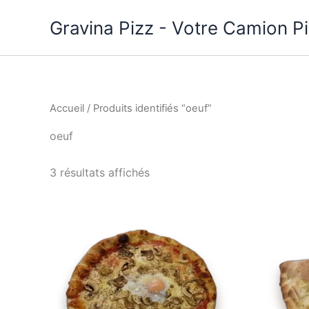
Aller
Gravina Pizz - Votre Camion P
au
contenu
Accueil
/ Produits identifiés “oeuf”
oeuf
Trié
3 résultats affichés
par
prix
croissant