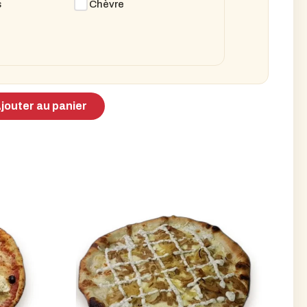
s
Chèvre
jouter au panier
zza Campagnarde