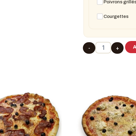
Poivrons grillé
Courgettes
A
-
+
quantité de Pi