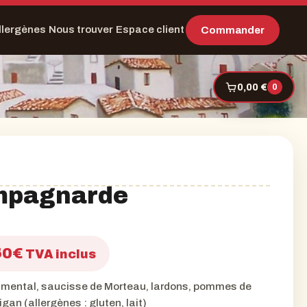
llergènes
Nous trouver
Espace client
Commander
0,00 €
0
mpagnarde
Plage
50
€
TVA inclus
de
mental, saucisse de Morteau, lardons, pommes de
prix :
igan (allergènes : gluten, lait)