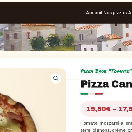
Accueil
Nos pizzas
A
Pizza Base "Tomate"
Pizza Ca
15,50
€
–
17,
Tomate, mozzarella, em
terre, oignons, crème, or