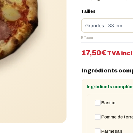
Tailles
Effacer
17,50
€
TVA inc
Ingrédients com
Ingrédients complém
Basilic
Pomme de terr
Parmesan