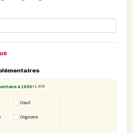
15,50€
à
17,50€
lus
plémentaires
entaire à 1€00
+1,00
€
Oeuf
e
Oignons